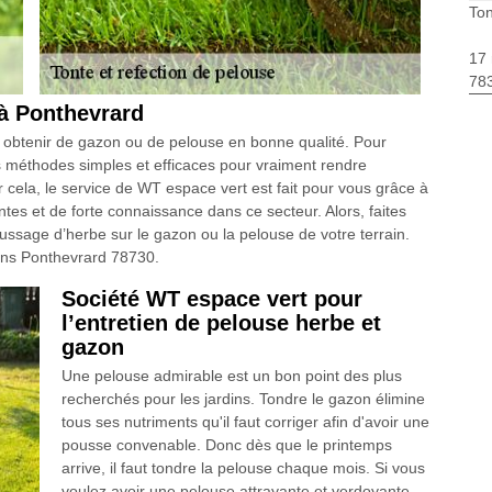
Ton
17 
783
à Ponthevrard
r obtenir de gazon ou de pelouse en bonne qualité. Pour
s méthodes simples et efficaces pour vraiment rendre
r cela, le service de WT espace vert est fait pour vous grâce à
tes et de forte connaissance dans ce secteur. Alors, faites
ssage d’herbe sur le gazon ou la pelouse de votre terrain.
ans Ponthevrard 78730.
Société WT espace vert pour
l’entretien de pelouse herbe et
gazon
Une pelouse admirable est un bon point des plus
recherchés pour les jardins. Tondre le gazon élimine
tous ses nutriments qu'il faut corriger afin d'avoir une
pousse convenable. Donc dès que le printemps
arrive, il faut tondre la pelouse chaque mois. Si vous
voulez avoir une pelouse attrayante et verdoyante