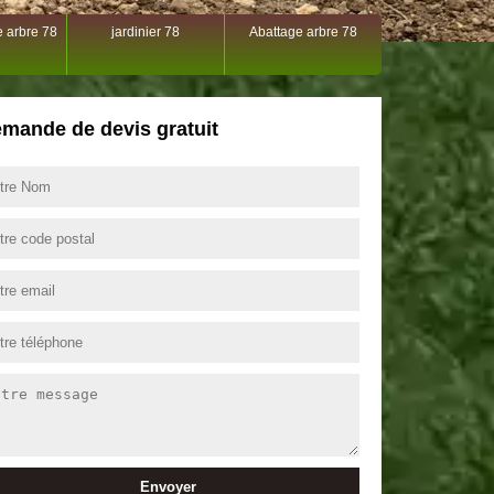
 arbre 78
jardinier 78
Abattage arbre 78
mande de devis gratuit