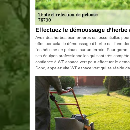
Effectuez le démoussage d’herbe 
Avoir des herbes bien propres est essentielles pou
effectuer cela, le démoussage d’herbe est l’une de
l’esthétisme de pelouse sur un terrain. Pour garanti
ses équipes professionnelles qui sont très compéten
confiance à WT espace vert pour effectuer le démou
Donc, appelez vite WT espace vert qui se réside d