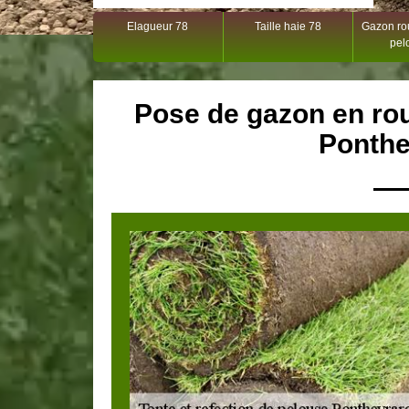
Elagueur 78
Taille haie 78
Gazon rou
pel
Pose de gazon en rou
Ponthe