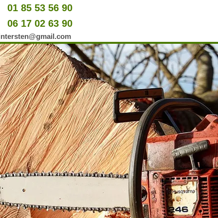
01 85 53 56 90
u
06 17 02 63 90
er
wintersten@gmail.com