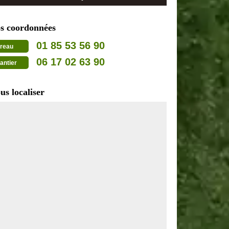
s coordonnées
01 85 53 56 90
reau
06 17 02 63 90
antier
us localiser