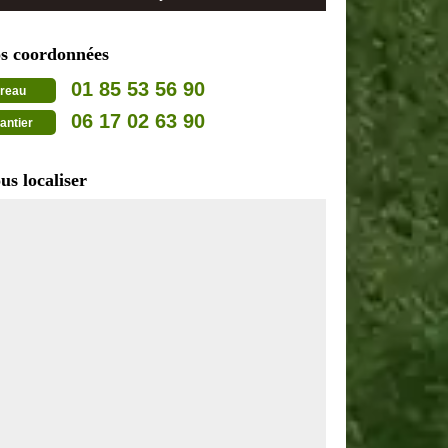
s coordonnées
01 85 53 56 90
reau
06 17 02 63 90
antier
us localiser