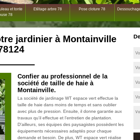
leau et tonte
Etêtage arbre 78
Pose cloture 78
Dessouchage
ouse 78
De
tre jardinier à Montainville
78124
Confier au professionnel de la
société de taille de haie à
Montainville.
La société de jardinage WT espace vert effectue la
taille de haie dans moins de temps et sans oublier
avec plus de pression. Ensuite, il donne garantie aux
travaux qu’il effectue et l’entretien de plantation.
D'ailleurs, ses équipes des paysagistes possèdent les
équipements nécessaires adaptés pour chaque
demande et besoin. De plus, WT espace vert réalise