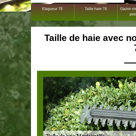
Elagueur 78
Taille haie 78
Gazon rou
pel
Taille de haie avec no