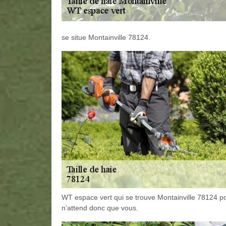
se situe Montainville 78124.
WT espace vert qui se trouve Montainville 78124 pou
n’attend donc que vous.