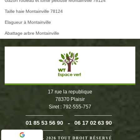
Gazon rouleau et tonte pelouse Montainville 78124
Taille haie Montainville 78124
Elagueur à Montainville
Abattage arbre Montainville
17 rue la republique
78370 Plaisir
Siret : 792-555-757
-
01 85 53 56 90
06 17 02 63 90
>
©2024 - 2026 TOUT DROIT RÉSERVÉ