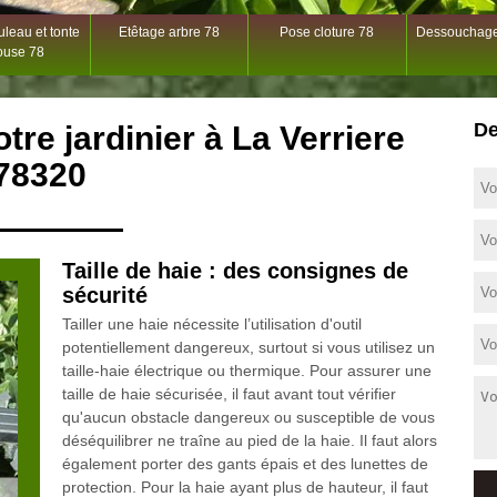
leau et tonte
Etêtage arbre 78
Pose cloture 78
Dessouchage
ouse 78
De
otre jardinier à La Verriere
78320
Taille de haie : des consignes de
sécurité
Tailler une haie nécessite l’utilisation d'outil
potentiellement dangereux, surtout si vous utilisez un
taille-haie électrique ou thermique. Pour assurer une
taille de haie sécurisée, il faut avant tout vérifier
qu'aucun obstacle dangereux ou susceptible de vous
déséquilibrer ne traîne au pied de la haie. Il faut alors
également porter des gants épais et des lunettes de
protection. Pour la haie ayant plus de hauteur, il faut