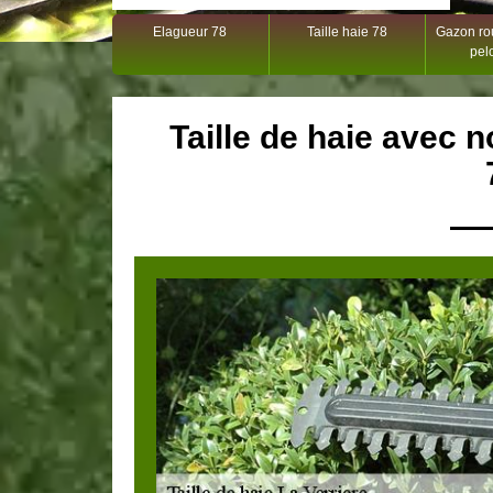
Elagueur 78
Taille haie 78
Gazon rou
pel
Taille de haie avec n