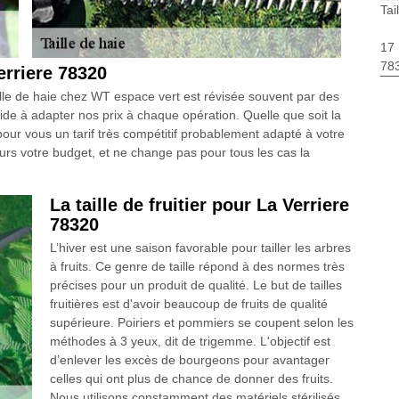
Tai
17 
783
Verriere 78320
aille de haie chez WT espace vert est révisée souvent par des
aide à adapter nos prix à chaque opération. Quelle que soit la
pour vous un tarif très compétitif probablement adapté à votre
ours votre budget, et ne change pas pour tous les cas la
La taille de fruitier pour La Verriere
78320
L’hiver est une saison favorable pour tailler les arbres
à fruits. Ce genre de taille répond à des normes très
précises pour un produit de qualité. Le but de tailles
fruitières est d'avoir beaucoup de fruits de qualité
supérieure. Poiriers et pommiers se coupent selon les
méthodes à 3 yeux, dit de trigemme. L'objectif est
d’enlever les excès de bourgeons pour avantager
celles qui ont plus de chance de donner des fruits.
Nous utilisons constamment des matériels stérilisés,