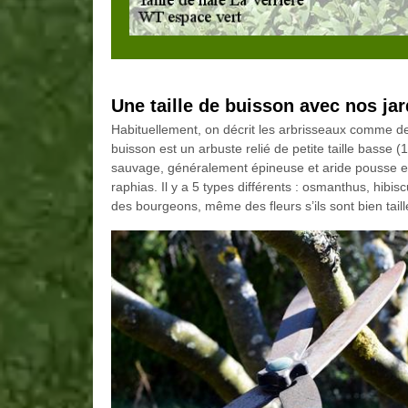
Une taille de buisson avec nos ja
Habituellement, on décrit les arbrisseaux comme des 
buisson est un arbuste relié de petite taille basse (
sauvage, généralement épineuse et aride pousse en
raphias. Il y a 5 types différents : osmanthus, hibi
des bourgeons, même des fleurs s’ils sont bien taill