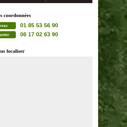
s coordonnées
01 85 53 56 90
reau
06 17 02 63 90
antier
us localiser