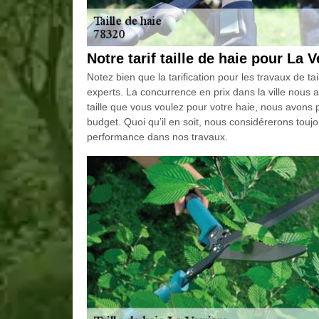
Notre tarif taille de haie pour La 
Notez bien que la tarification pour les travaux de t
experts. La concurrence en prix dans la ville nous 
taille que vous voulez pour votre haie, nous avons 
budget. Quoi qu’il en soit, nous considérerons touj
performance dans nos travaux.