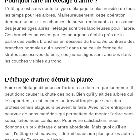
Pourquoi faire un étêtage d'arbre ?
L'étêtage est sans doute le type d'élagage le plus nuisible de tous
les temps pour les arbres. Malheureusement, cette opération
demeure usuelle. Les chances de survie renforçant la croissance
des jeunes tiges après l’étêtage sont très laborieuses pour l'arbre.
Ces branches poussent par les bourgeons établis près de la
partie des vieilles branches en dessous du tronc. Au contraire des
branches normales qui s’accroît dans une cellule formée de
strates successives de bois, ces jeunes tiges sont ancrées dans
les couches visibles du tronc.
L’étêtage d’arbre détruit la plante
Faire un étêtage dit pousser l'arbre à se détruire par lui-même. Il
peut donc causer la chute des bois. Bien qu'il y ait des arbres qui
le supportent, c’est toujours un travail fragile que seuls des
professionnels élagueurs peuvent le faire. Avec notre entreprise
pourvue de bons matériels qui permettent de monter l’arbre sans
souci, faites-nous confiance. Pour votre satisfaction, nous
donnons un prix étêtage d'arbre abordable. Mais quoi qu’il en
soit, l'étêtage est mauvais, il détruit beaucoup plus que les autres
travaux de Toussus Le Noble.