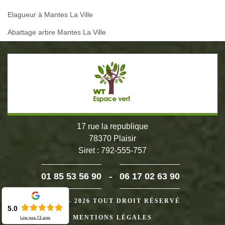
Elagueur à Mantes La Ville
Abattage arbre Mantes La Ville
17 rue la republique
78370 Plaisir
Siret : 792-555-757
-
01 85 53 56 90
06 17 02 63 90
>
©2024 - 2026 TOUT DROIT RÉSERVÉ
5.0
MENTIONS LÉGALES
Lire nos
73
avis