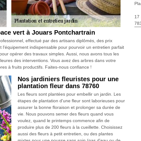
Pla
17 
783
ace vert à Jouars Pontchartrain
fessionnel, effectué par des artisans diplômés, des prix
t l'équipement indispensable pour pourvoir un entretien parfait
pour opérer des travaux simples. Aussi, nous avons tous les
leures des interventions. Vous avez des arbres dans votre
es à fruits productifs. Faites-nous confiance !
Nos jardiniers fleuristes pour une
plantation fleur dans 78760
Les fleurs sont plantées pour embellir un jardin. Les
étapes de plantation d'une fleur sont laborieuses pour
assurer la bonne floraison et prolonger sa durée de
vie. Nous pouvons semer des fleurs quand vous
voulez, quand le printemps commence afin de
produire plus de 200 fleurs à la cueillette. Choisissez
aussi des fleurs à petit entretien, ou des plantes
mixtes pour une pousse sans soin (pas d'eau ou de