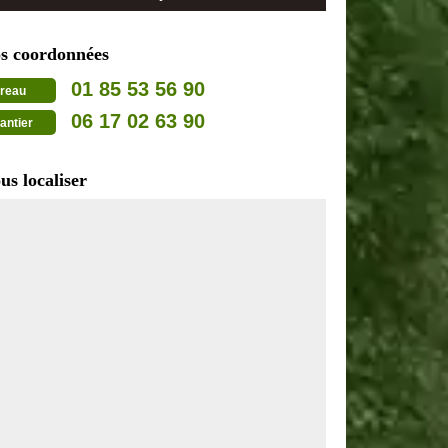
s coordonnées
01 85 53 56 90
reau
06 17 02 63 90
antier
us localiser