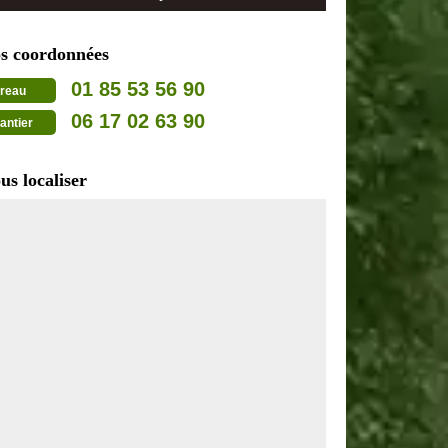
s coordonnées
01 85 53 56 90
reau
06 17 02 63 90
antier
us localiser