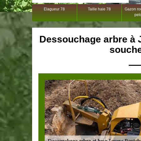
Elagueur 78
Taille haie 78
Gazon rou
pel
Dessouchage arbre à J
souche