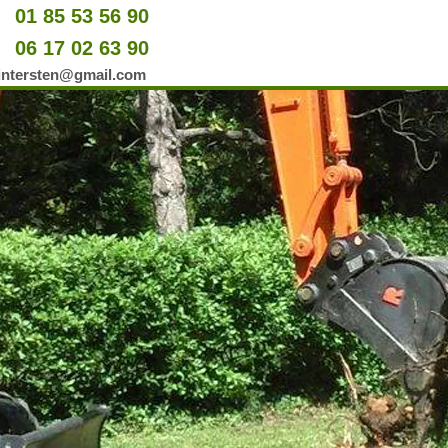
01 85 53 56 90
u
06 17 02 63 90
er
wintersten@gmail.com