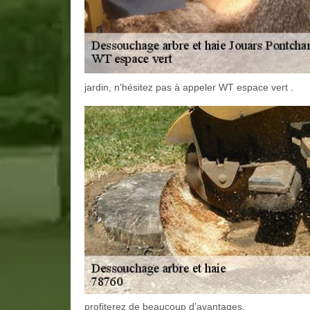
jardin, n'hésitez pas à appeler WT espace vert .
profiterez de beaucoup d’avantages.