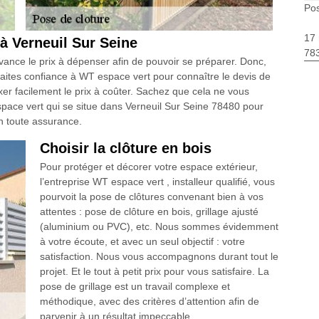
Pos
17 
à Verneuil Sur Seine
783
 avance le prix à dépenser afin de pouvoir se préparer. Donc,
 faites confiance à WT espace vert pour connaître le devis de
fixer facilement le prix à coûter. Sachez que cela ne vous
pace vert qui se situe dans Verneuil Sur Seine 78480 pour
en toute assurance.
Choisir la clôture en bois
Pour protéger et décorer votre espace extérieur,
l’entreprise WT espace vert , installeur qualifié, vous
pourvoit la pose de clôtures convenant bien à vos
attentes : pose de clôture en bois, grillage ajusté
(aluminium ou PVC), etc. Nous sommes évidemment
à votre écoute, et avec un seul objectif : votre
satisfaction. Nous vous accompagnons durant tout le
projet. Et le tout à petit prix pour vous satisfaire. La
pose de grillage est un travail complexe et
méthodique, avec des critères d’attention afin de
parvenir à un résultat impeccable.