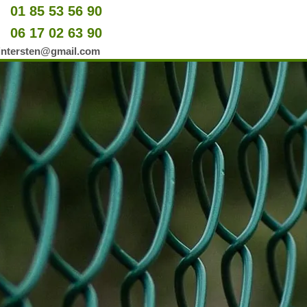
01 85 53 56 90
u
06 17 02 63 90
er
wintersten@gmail.com