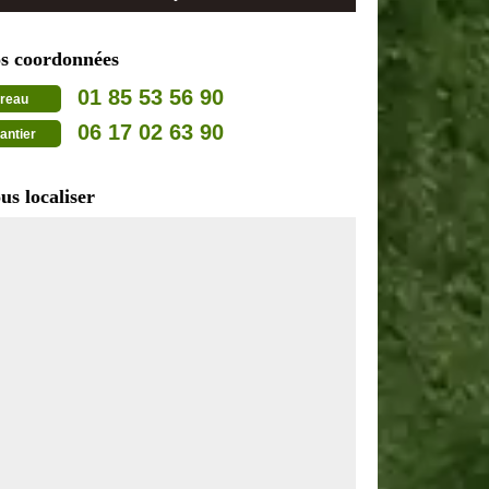
s coordonnées
01 85 53 56 90
reau
06 17 02 63 90
antier
us localiser