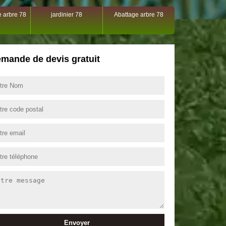
 arbre 78
jardinier 78
Abattage arbre 78
mande de devis gratuit