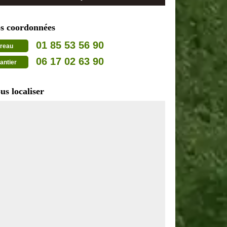
s coordonnées
01 85 53 56 90
reau
06 17 02 63 90
antier
us localiser