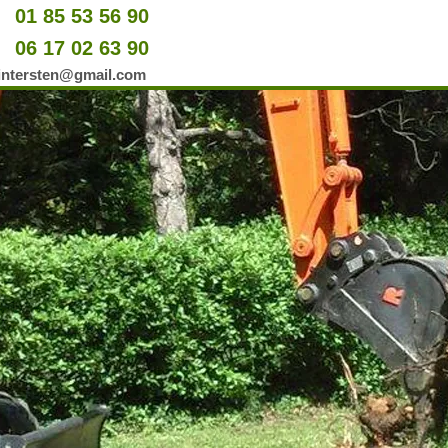
01 85 53 56 90
u
06 17 02 63 90
er
wintersten@gmail.com