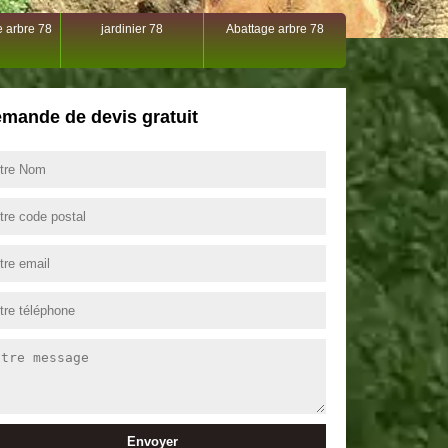
 arbre 78
jardinier 78
Abattage arbre 78
mande de devis gratuit