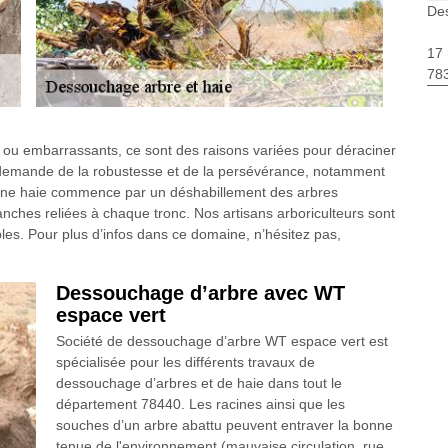
Des
17 
783
ou embarrassants, ce sont des raisons variées pour déraciner
elle demande de la robustesse et de la persévérance, notamment
r une haie commence par un déshabillement des arbres
anches reliées à chaque tronc. Nos artisans arboriculteurs sont
es. Pour plus d’infos dans ce domaine, n’hésitez pas,
Dessouchage d’arbre avec WT
espace vert
Société de dessouchage d’arbre WT espace vert est
spécialisée pour les différents travaux de
dessouchage d’arbres et de haie dans tout le
département 78440. Les racines ainsi que les
souches d’un arbre abattu peuvent entraver la bonne
tenue de l'environnement (mauvaise circulation, rue