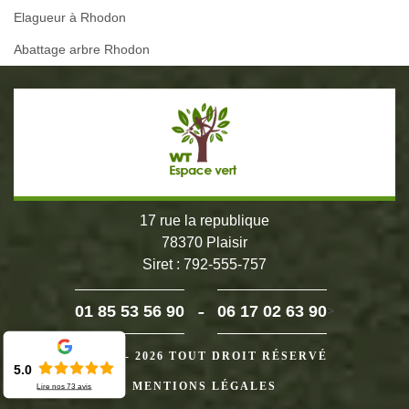
Elagueur à Rhodon
Abattage arbre Rhodon
17 rue la republique
78370 Plaisir
Siret : 792-555-757
-
01 85 53 56 90
06 17 02 63 90
>
©2024 - 2026 TOUT DROIT RÉSERVÉ
5.0
MENTIONS LÉGALES
Lire nos
73
avis