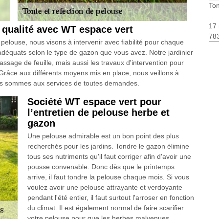
Ton
17 
 qualité avec WT espace vert
783
pelouse, nous visons à intervenir avec fiabilité pour chaque
adéquats selon le type de gazon que vous avez. Notre jardinier
age de feuille, mais aussi les travaux d'intervention pour
 Grâce aux différents moyens mis en place, nous veillons à
nous sommes aux services de toutes demandes.
Société WT espace vert pour
l’entretien de pelouse herbe et
gazon
Une pelouse admirable est un bon point des plus
recherchés pour les jardins. Tondre le gazon élimine
tous ses nutriments qu'il faut corriger afin d'avoir une
pousse convenable. Donc dès que le printemps
arrive, il faut tondre la pelouse chaque mois. Si vous
voulez avoir une pelouse attrayante et verdoyante
pendant l'été entier, il faut surtout l'arroser en fonction
du climat. Il est également normal de faire scarifier
votre pelouse pour que les herbes malvenues