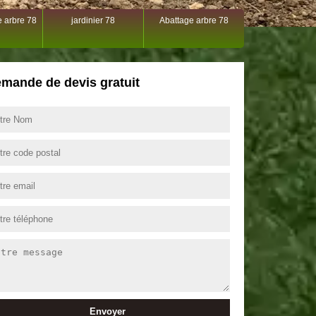
 arbre 78
jardinier 78
Abattage arbre 78
mande de devis gratuit