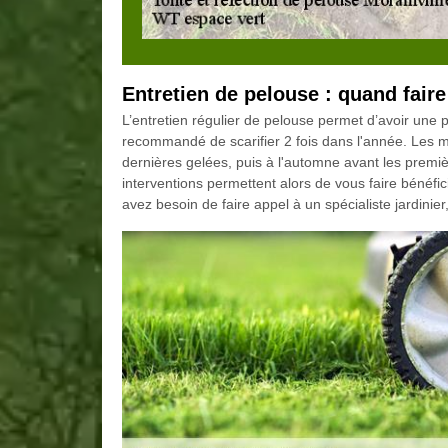
Entretien de pelouse : quand faire
L’entretien régulier de pelouse permet d’avoir une pe
recommandé de scarifier 2 fois dans l'année. Les me
dernières gelées, puis à l'automne avant les prem
interventions permettent alors de vous faire bénéfic
avez besoin de faire appel à un spécialiste jardin