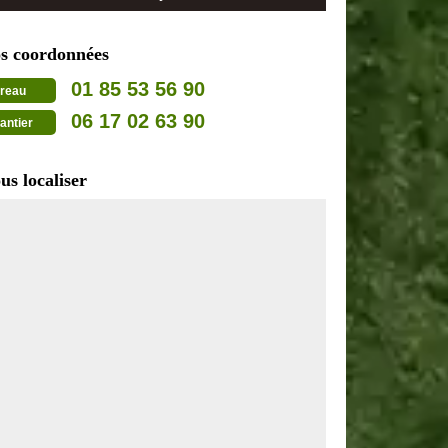
s coordonnées
01 85 53 56 90
reau
06 17 02 63 90
antier
us localiser