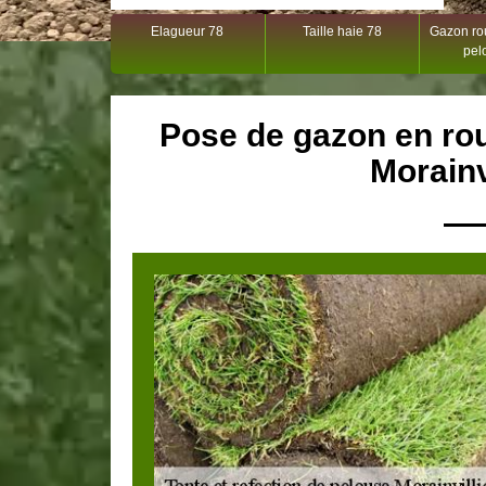
Elagueur 78
Taille haie 78
Gazon rou
pel
Pose de gazon en rou
Morainv