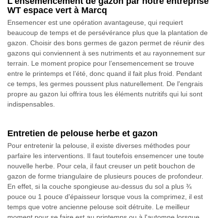
L'ensemencement de gazon par notre entreprise
WT espace vert à Marcq
Ensemencer est une opération avantageuse, qui requiert
beaucoup de temps et de persévérance plus que la plantation de
gazon. Choisir des bons germes de gazon permet de réunir des
gazons qui conviennent à ses nutriments et au rayonnement sur
terrain. Le moment propice pour l’ensemencement se trouve
entre le printemps et l’été, donc quand il fait plus froid. Pendant
ce temps, les germes poussent plus naturellement. De l'engrais
propre au gazon lui offrira tous les éléments nutritifs qui lui sont
indispensables.
Entretien de pelouse herbe et gazon
Pour entretenir la pelouse, il existe diverses méthodes pour
parfaire les interventions. Il faut toutefois ensemencer une toute
nouvelle herbe. Pour cela, il faut creuser un petit bouchon de
gazon de forme triangulaire de plusieurs pouces de profondeur.
En effet, si la couche spongieuse au-dessus du sol a plus ¾
pouce ou 1 pouce d'épaisseur lorsque vous la comprimez, il est
temps que votre ancienne pelouse soit détruite. Le meilleur
moment pour se faire est au printemps ou à l'automne lorsque