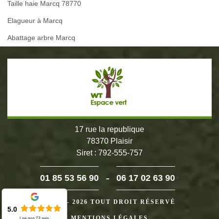
Taille haie Marcq 78770
Elagueur à Marcq
Abattage arbre Marcq
17 rue la republique
78370 Plaisir
Siret : 792-555-757
-
01 85 53 56 90
06 17 02 63 90
>
©2024 - 2026 TOUT DROIT RÉSERVÉ
5.0
MENTIONS LÉGALES
Lire nos
73
avis