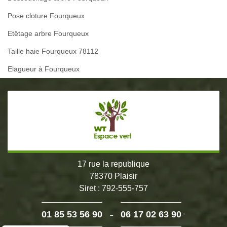
Pose cloture Fourqueux
Etêtage arbre Fourqueux
Taille haie Fourqueux 78112
Elagueur à Fourqueux
17 rue la republique
78370 Plaisir
Siret : 792-555-757
-
01 85 53 56 90
06 17 02 63 90
>