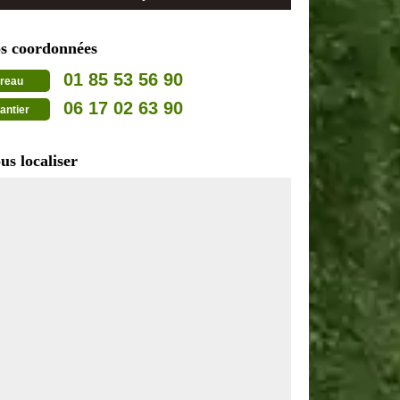
s coordonnées
01 85 53 56 90
reau
06 17 02 63 90
antier
us localiser