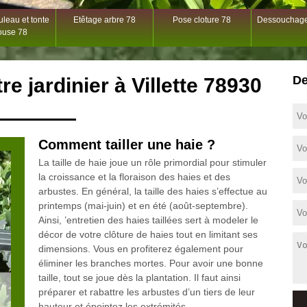
leau et tonte
Etêtage arbre 78
Pose cloture 78
Dessouchage
ouse 78
De
re jardinier à Villette 78930
Comment tailler une haie ?
La taille de haie joue un rôle primordial pour stimuler
la croissance et la floraison des haies et des
arbustes. En général, la taille des haies s’effectue au
printemps (mai-juin) et en été (août-septembre).
Ainsi, ’entretien des haies taillées sert à modeler le
décor de votre clôture de haies tout en limitant ses
dimensions. Vous en profiterez également pour
éliminer les branches mortes. Pour avoir une bonne
taille, tout se joue dès la plantation. Il faut ainsi
préparer et rabattre les arbustes d’un tiers de leur
hauteur et épointez les extrémités.