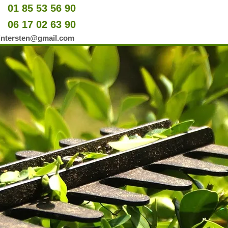
01 85 53 56 90
u
06 17 02 63 90
er
wintersten@gmail.com