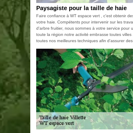
Paysagiste pour la taille de haie
Faire confiance à WT espace vert , c'est obtenir des
votre haie. Compétents pour intervenir sur les travaux
d'arbre fruitier, nous sommes à votre service pour u
toute la région notre activité embrasse toutes vil
toutes nos meilleures techniques afin d'assurer des 