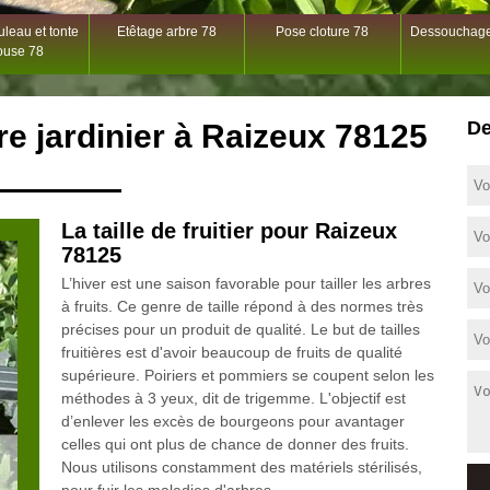
leau et tonte
Etêtage arbre 78
Pose cloture 78
Dessouchage
ouse 78
De
tre jardinier à Raizeux 78125
La taille de fruitier pour Raizeux
78125
L’hiver est une saison favorable pour tailler les arbres
à fruits. Ce genre de taille répond à des normes très
précises pour un produit de qualité. Le but de tailles
fruitières est d'avoir beaucoup de fruits de qualité
supérieure. Poiriers et pommiers se coupent selon les
méthodes à 3 yeux, dit de trigemme. L'objectif est
d’enlever les excès de bourgeons pour avantager
celles qui ont plus de chance de donner des fruits.
Nous utilisons constamment des matériels stérilisés,