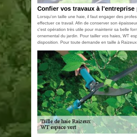
Confier vos travaux à l'entreprise 
Lorsqu'on taille une haie, il faut engager des prof
effectuer ce travail. Afin de conserver son épaisseur
c'est opération très utile pour maintenir sa belle f
ornemental du jardin. Pour tailler vos haies, WT es
disposition. Pour toute demande en taille à Raizeu