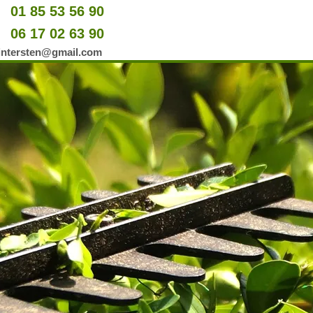
01 85 53 56 90
u
06 17 02 63 90
er
wintersten@gmail.com