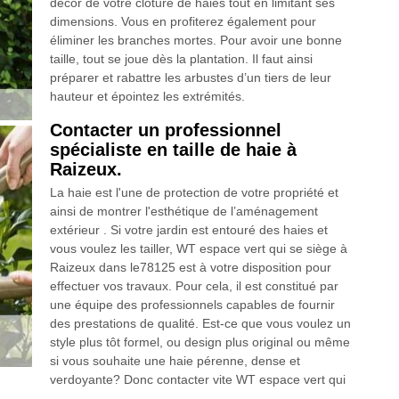
décor de votre clôture de haies tout en limitant ses
dimensions. Vous en profiterez également pour
éliminer les branches mortes. Pour avoir une bonne
taille, tout se joue dès la plantation. Il faut ainsi
préparer et rabattre les arbustes d’un tiers de leur
hauteur et épointez les extrémités.
Contacter un professionnel
spécialiste en taille de haie à
Raizeux.
La haie est l'une de protection de votre propriété et
ainsi de montrer l'esthétique de l’aménagement
extérieur . Si votre jardin est entouré des haies et
vous voulez les tailler, WT espace vert qui se siège à
Raizeux dans le78125 est à votre disposition pour
effectuer vos travaux. Pour cela, il est constitué par
une équipe des professionnels capables de fournir
des prestations de qualité. Est-ce que vous voulez un
style plus tôt formel, ou design plus original ou même
si vous souhaite une haie pérenne, dense et
verdoyante? Donc contacter vite WT espace vert qui