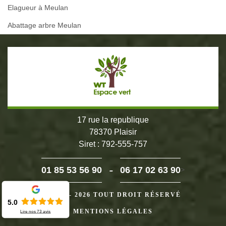
Elagueur à Meulan
Abattage arbre Meulan
17 rue la republique
78370 Plaisir
Siret : 792-555-757
-
01 85 53 56 90
06 17 02 63 90
>
©2024 - 2026 TOUT DROIT RÉSERVÉ
5.0
MENTIONS LÉGALES
Lire nos
73
avis