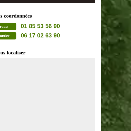
s coordonnées
01 85 53 56 90
reau
06 17 02 63 90
antier
us localiser