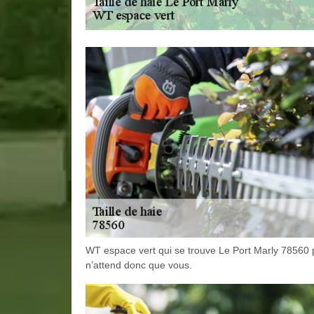
WT espace vert qui se trouve Le Port Marly 78560 po
n’attend donc que vous.