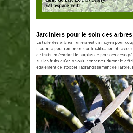
Jardiniers pour le soin des arbres 
La taille des arbres fruitiers est un moyen pour co
moderne pour renforcer leur fructification et réviser
de fruits en écartant le surplus de pousses désagr
sur les fruits qu'on a voulu conserver durant le dé
également de stopper l’agrandissement de l'arbre, po