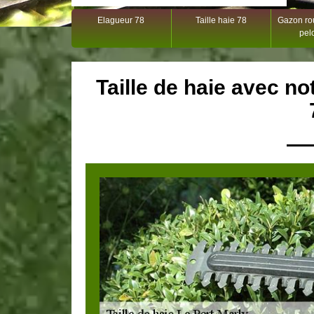
Elagueur 78
Taille haie 78
Gazon rou
pel
Taille de haie avec no