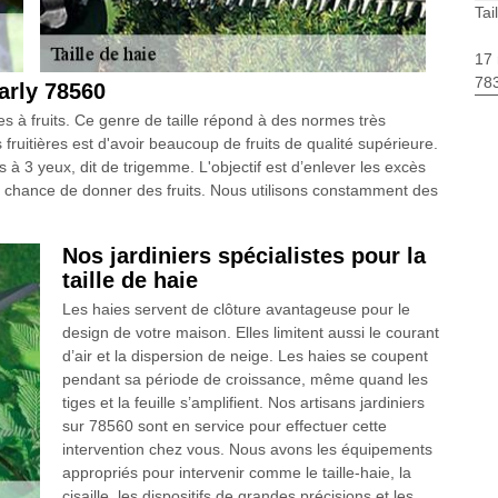
Tai
17 
783
Marly 78560
res à fruits. Ce genre de taille répond à des normes très
s fruitières est d'avoir beaucoup de fruits de qualité supérieure.
à 3 yeux, dit de trigemme. L'objectif est d’enlever les excès
e chance de donner des fruits. Nous utilisons constamment des
Nos jardiniers spécialistes pour la
taille de haie
Les haies servent de clôture avantageuse pour le
design de votre maison. Elles limitent aussi le courant
d’air et la dispersion de neige. Les haies se coupent
pendant sa période de croissance, même quand les
tiges et la feuille s’amplifient. Nos artisans jardiniers
sur 78560 sont en service pour effectuer cette
intervention chez vous. Nous avons les équipements
appropriés pour intervenir comme le taille-haie, la
cisaille, les dispositifs de grandes précisions et les