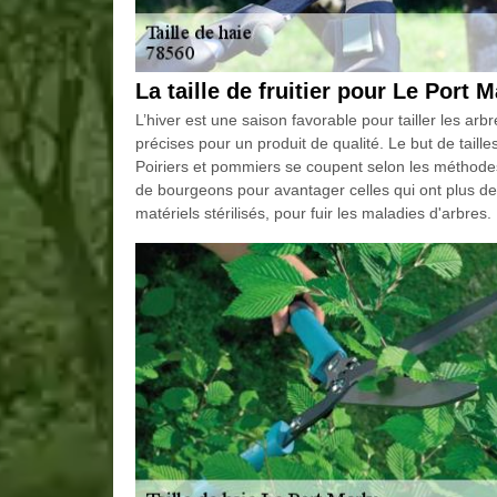
La taille de fruitier pour Le Port 
L’hiver est une saison favorable pour tailler les arb
précises pour un produit de qualité. Le but de taille
Poiriers et pommiers se coupent selon les méthodes 
de bourgeons pour avantager celles qui ont plus d
matériels stérilisés, pour fuir les maladies d'arbres.