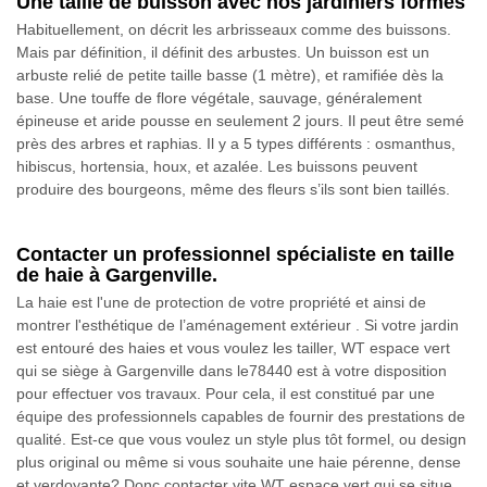
Une taille de buisson avec nos jardiniers formés
Habituellement, on décrit les arbrisseaux comme des buissons.
Mais par définition, il définit des arbustes. Un buisson est un
arbuste relié de petite taille basse (1 mètre), et ramifiée dès la
base. Une touffe de flore végétale, sauvage, généralement
épineuse et aride pousse en seulement 2 jours. Il peut être semé
près des arbres et raphias. Il y a 5 types différents : osmanthus,
hibiscus, hortensia, houx, et azalée. Les buissons peuvent
produire des bourgeons, même des fleurs s’ils sont bien taillés.
Contacter un professionnel spécialiste en taille
de haie à Gargenville.
La haie est l'une de protection de votre propriété et ainsi de
montrer l'esthétique de l’aménagement extérieur . Si votre jardin
est entouré des haies et vous voulez les tailler, WT espace vert
qui se siège à Gargenville dans le78440 est à votre disposition
pour effectuer vos travaux. Pour cela, il est constitué par une
équipe des professionnels capables de fournir des prestations de
qualité. Est-ce que vous voulez un style plus tôt formel, ou design
plus original ou même si vous souhaite une haie pérenne, dense
et verdoyante? Donc contacter vite WT espace vert qui se situe