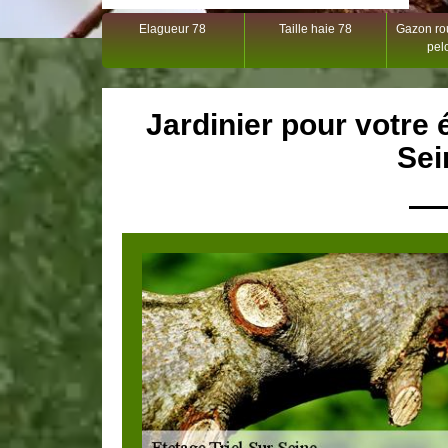
Elagueur 78
Taille haie 78
Gazon rou
pel
Jardinier pour votre 
Sei