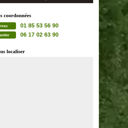
s coordonnées
01 85 53 56 90
reau
06 17 02 63 90
antier
us localiser