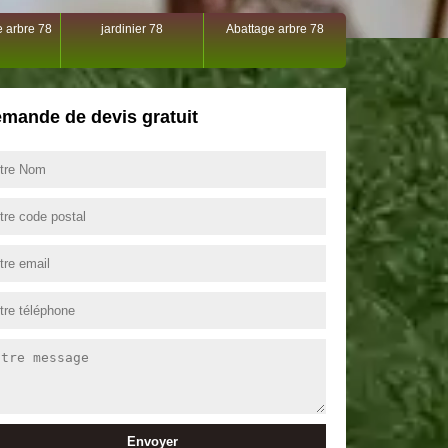
 arbre 78
jardinier 78
Abattage arbre 78
mande de devis gratuit