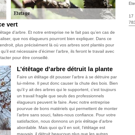
Ete
17 
783
e vert
êtage d’arbre. Et notre entreprise ne le fait pas qu’en cas de
réaliser, que nos élagueurs pourront bien expliquer. Dans ce
’endroit, plus précisément là où vos arbres sont plantés pour
u’il est nécessaire d’écimer l’arbre, ils feront le travail avec
acter pour être conseillé.
L’étêtage d’arbre détruit la plante
Faire un étêtage dit pousser l'arbre à se détruire par
lui-même. Il peut donc causer la chute des bois. Bien
qu'il y ait des arbres qui le supportent, c’est toujours
un travail fragile que seuls des professionnels
élagueurs peuvent le faire. Avec notre entreprise
pourvue de bons matériels qui permettent de monter
l’arbre sans souci, faites-nous confiance. Pour votre
satisfaction, nous donnons un prix étêtage d'arbre
abordable. Mais quoi qu’il en soit, l'étêtage est
mauvais, il détruit beaucoup plus que les autres