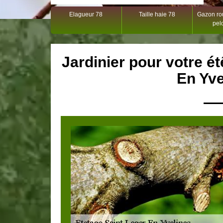
Elagueur 78
Taille haie 78
Gazon rou
pel
Jardinier pour votre é
En Yve