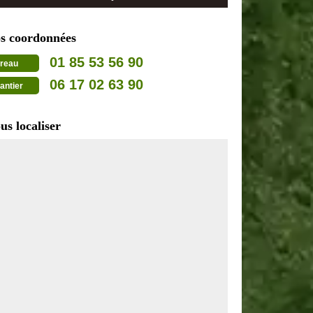
s coordonnées
01 85 53 56 90
reau
06 17 02 63 90
antier
us localiser