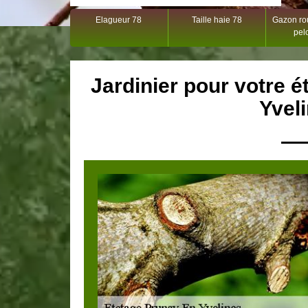
Elagueur 78
Taille haie 78
Gazon rou
pel
Jardinier pour votre é
Yvel