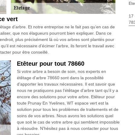
Ete
17 
e vert
783
êtage d’arbre. Et notre entreprise ne le fait pas qu’en cas de
réaliser, que nos élagueurs pourront bien expliquer. Dans ce
’endroit, plus précisément là où vos arbres sont plantés pour
u’il est nécessaire d’écimer l’arbre, ils feront le travail avec
acter pour être conseillé.
Etêteur pour tout 78660
Si votre arbre a besoin de soin, nos experts en
étêtage d'arbre 78660 sont dans la possibilité
d’apporter les travaux nécessaires. Il est savoir que
nous ne pratiquons pas l'étêtage d'arbre tant qu'il y a
encore des solutions pour votre arbre. Etêteur pour
toute Prunay En Yvelines, WT espace vert est la
solution pour tous les problèmes de traitements et de
soins de vos arbres. Nous avons les solutions quel
que soit le cas de votre arbre qui semblent impossible
à résoudre. N'hésitez pas à nous contacter pour tous
vos besoins.