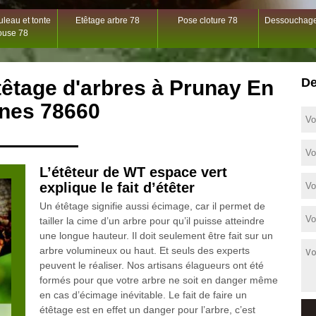
leau et tonte
Etêtage arbre 78
Pose cloture 78
Dessouchage
ouse 78
De
têtage d'arbres à Prunay En
ines 78660
L’étêteur de WT espace vert
explique le fait d’étêter
Un étêtage signifie aussi écimage, car il permet de
tailler la cime d’un arbre pour qu’il puisse atteindre
une longue hauteur. Il doit seulement être fait sur un
arbre volumineux ou haut. Et seuls des experts
peuvent le réaliser. Nos artisans élagueurs ont été
formés pour que votre arbre ne soit en danger même
en cas d’écimage inévitable. Le fait de faire un
étêtage est en effet un danger pour l’arbre, c’est