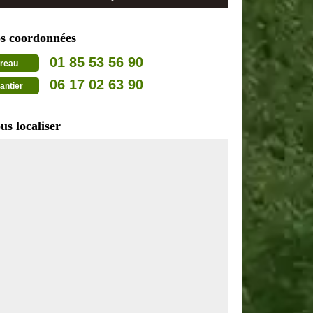
s coordonnées
01 85 53 56 90
reau
06 17 02 63 90
antier
us localiser