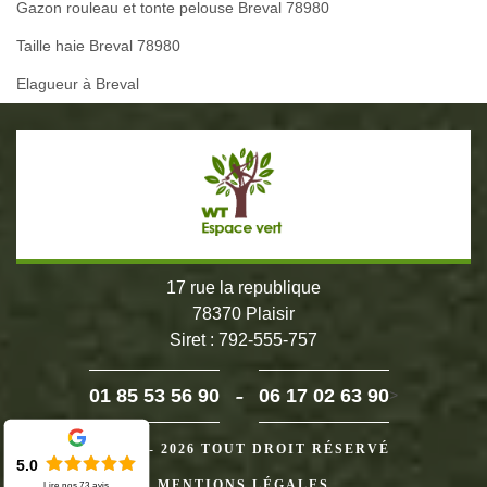
Gazon rouleau et tonte pelouse Breval 78980
Taille haie Breval 78980
Elagueur à Breval
17 rue la republique
78370 Plaisir
Siret : 792-555-757
-
01 85 53 56 90
06 17 02 63 90
>
©2024 - 2026 TOUT DROIT RÉSERVÉ
5.0
MENTIONS LÉGALES
Lire nos
73
avis