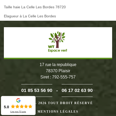
Taille haie La Celle Les Bordes 78720
Elagueur à La Celle Les Bordes
17 rue la republique
78370 Plaisir
Siret : 792-555-757
-
01 85 53 56 90
06 17 02 63 90
>
©2024 - 2026 TOUT DROIT RÉSERVÉ
5.0
MENTIONS LÉGALES
Lire nos
73
avis