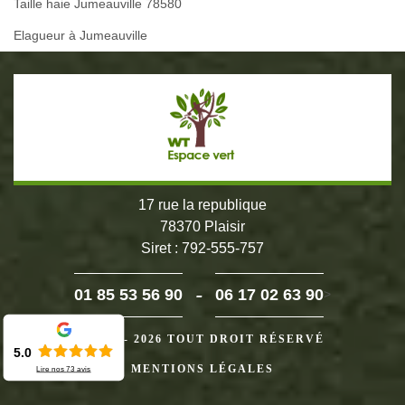
Taille haie Jumeauville 78580
Elagueur à Jumeauville
17 rue la republique
78370 Plaisir
Siret : 792-555-757
-
01 85 53 56 90
06 17 02 63 90
>
©2024 - 2026 TOUT DROIT RÉSERVÉ
5.0
MENTIONS LÉGALES
Lire nos
73
avis