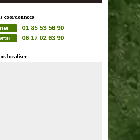
s coordonnées
01 85 53 56 90
reau
06 17 02 63 90
antier
us localiser