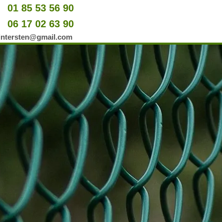
01 85 53 56 90
u
06 17 02 63 90
er
wintersten@gmail.com