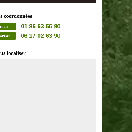
s coordonnées
01 85 53 56 90
reau
06 17 02 63 90
antier
us localiser