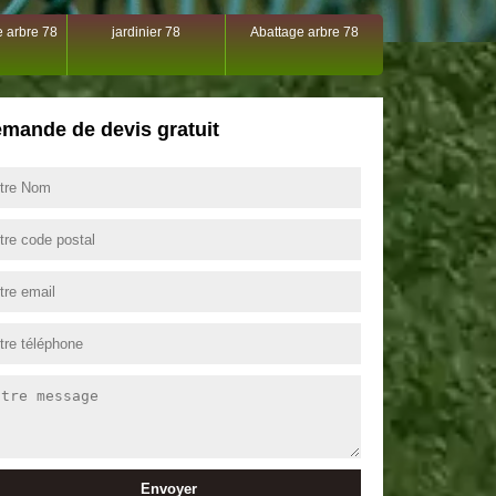
 arbre 78
jardinier 78
Abattage arbre 78
mande de devis gratuit