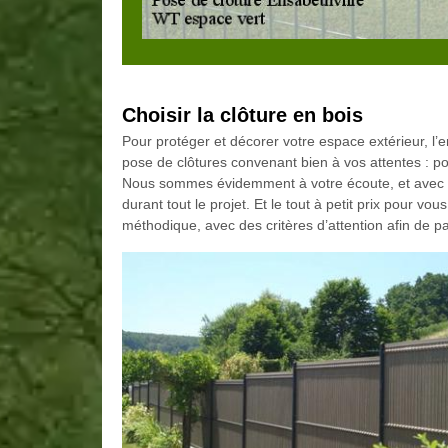
Choisir la clôture en bois
Pour protéger et décorer votre espace extérieur, l’en
pose de clôtures convenant bien à vos attentes : po
Nous sommes évidemment à votre écoute, et avec un
durant tout le projet. Et le tout à petit prix pour vou
méthodique, avec des critères d’attention afin de p