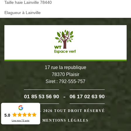
Taille haie Lainville 78440
Elagueur à Lainville
17 rue la republique
78370 Plaisir
Siret : 792-555-757
-
01 85 53 56 90
06 17 02 63 90
>
©2024 - 2026 TOUT DROIT RÉSERVÉ
5.0
MENTIONS LÉGALES
Lire nos
73
avis