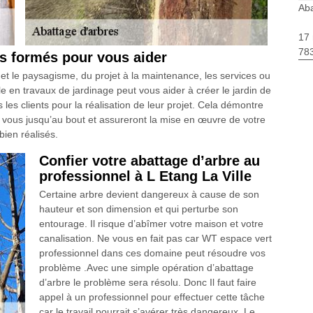
Aba
17 
783
s formés pour vous aider
 le paysagisme, du projet à la maintenance, les services ou
le en travaux de jardinage peut vous aider à créer le jardin de
 les clients pour la réalisation de leur projet. Cela démontre
r vous jusqu’au bout et assureront la mise en œuvre de votre
bien réalisés.
Confier votre abattage d’arbre au
professionnel à L Etang La Ville
Certaine arbre devient dangereux à cause de son
hauteur et son dimension et qui perturbe son
entourage. Il risque d’abîmer votre maison et votre
canalisation. Ne vous en fait pas car WT espace vert
professionnel dans ces domaine peut résoudre vos
problème .Avec une simple opération d’abattage
d’arbre le problème sera résolu. Donc Il faut faire
appel à un professionnel pour effectuer cette tâche
car le travail pourrait s’avérer très dangereux. Le