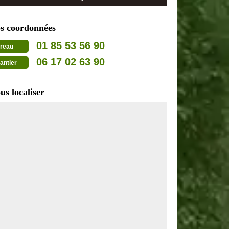
s coordonnées
01 85 53 56 90
reau
06 17 02 63 90
antier
us localiser