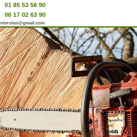
01 85 53 56 90
u
06 17 02 63 90
er
wintersten@gmail.com