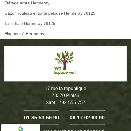
Etêtage arbre Hermeray
Gazon rouleau et tonte pelouse Hermeray 78125
Taille haie Hermeray 78125
Elagueur à Hermeray
17 rue la republique
78370 Plaisir
Siret : 792-555-757
-
01 85 53 56 90
06 17 02 63 90
>