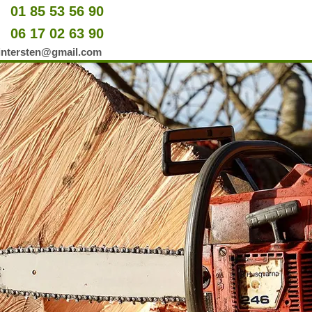
01 85 53 56 90
u
06 17 02 63 90
er
wintersten@gmail.com