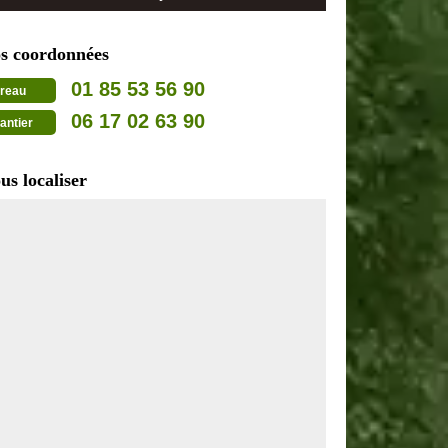
s coordonnées
01 85 53 56 90
reau
06 17 02 63 90
antier
us localiser