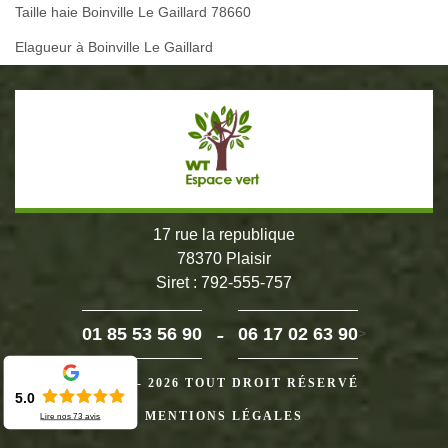
Taille haie Boinville Le Gaillard 78660
Elagueur à Boinville Le Gaillard
17 rue la republique
78370 Plaisir
Siret : 792-555-757
-
01 85 53 56 90
06 17 02 63 90
>
©2024 - 2026 TOUT DROIT RÉSERVÉ
5.0
MENTIONS LÉGALES
Lire nos
73
avis