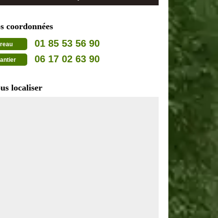
s coordonnées
01 85 53 56 90
reau
06 17 02 63 90
antier
us localiser