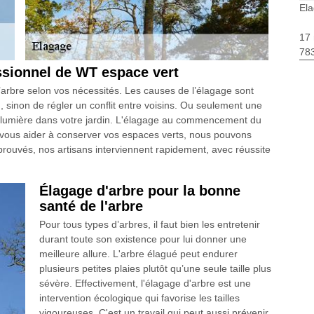
El
17 
783
ssionnel de WT espace vert
l’arbre selon vos nécessités. Les causes de l’élagage sont
 sinon de régler un conflit entre voisins. Ou seulement une
de lumière dans votre jardin. L'élagage au commencement du
vous aider à conserver vos espaces verts, nous pouvons
éprouvés, nos artisans interviennent rapidement, avec réussite
Élagage d'arbre pour la bonne
santé de l'arbre
Pour tous types d’arbres, il faut bien les entretenir
durant toute son existence pour lui donner une
meilleure allure. L'arbre élagué peut endurer
plusieurs petites plaies plutôt qu’une seule taille plus
sévère. Effectivement, l'élagage d'arbre est une
intervention écologique qui favorise les tailles
vigoureuses. C'est un travail qui peut aussi prévenir