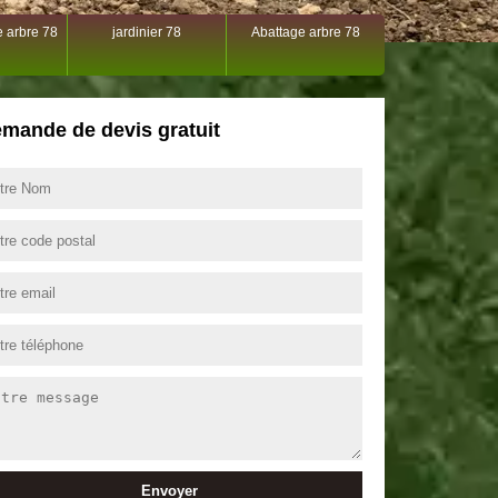
 arbre 78
jardinier 78
Abattage arbre 78
mande de devis gratuit