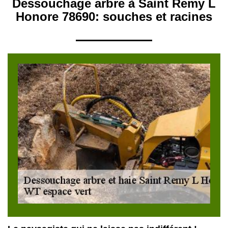
Dessouchage arbre à Saint Remy L
Honore 78690: souches et racines