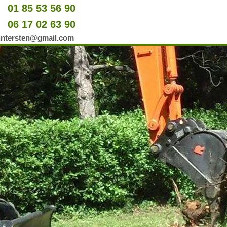
01 85 53 56 90
u
06 17 02 63 90
er
wintersten@gmail.com