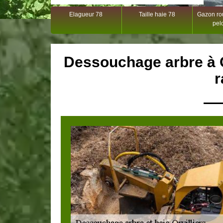
Elagueur 78
Taille haie 78
Gazon rou
pel
Dessouchage arbre à O
r