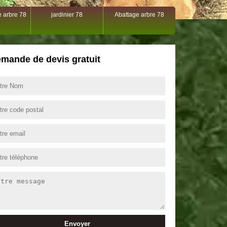
 arbre 78
jardinier 78
Abattage arbre 78
mande de devis gratuit