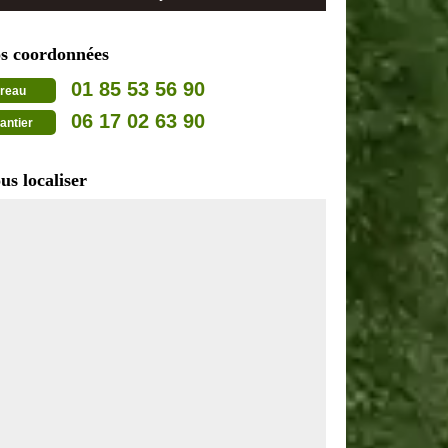
s coordonnées
01 85 53 56 90
reau
06 17 02 63 90
antier
us localiser