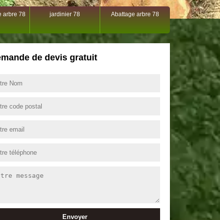
 arbre 78
jardinier 78
Abattage arbre 78
mande de devis gratuit