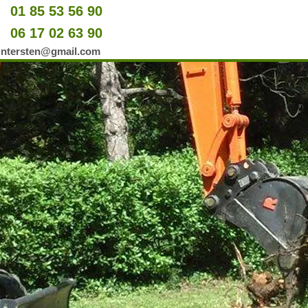
01 85 53 56 90
u
06 17 02 63 90
er
wintersten@gmail.com