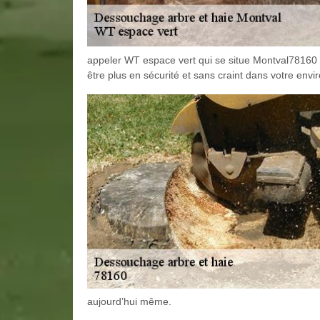
appeler WT espace vert qui se situe Montval78160 po
être plus en sécurité et sans craint dans votre env
aujourd’hui même.