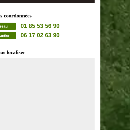
s coordonnées
01 85 53 56 90
reau
06 17 02 63 90
antier
us localiser