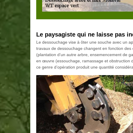
Le paysagiste qui ne laisse pas in
Le dessouchage vise à ôter une souche avec un appa
travaux de dessouchage changent en fonction des cr
(plantation d’un autre arbre, ensemencement de gazo
en œuvre (essouchage, ramassage et obstruction de
ce genre d’opération produit une quantité considéra