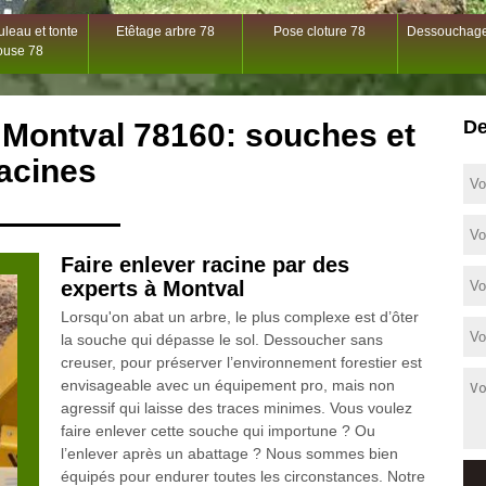
leau et tonte
Etêtage arbre 78
Pose cloture 78
Dessouchage
ouse 78
De
Montval 78160: souches et
acines
Faire enlever racine par des
experts à Montval
Lorsqu'on abat un arbre, le plus complexe est d’ôter
la souche qui dépasse le sol. Dessoucher sans
creuser, pour préserver l’environnement forestier est
envisageable avec un équipement pro, mais non
agressif qui laisse des traces minimes. Vous voulez
faire enlever cette souche qui importune ? Ou
l’enlever après un abattage ? Nous sommes bien
équipés pour endurer toutes les circonstances. Notre