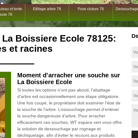
leau et tonte
Etêtage arbre 78
Pose cloture 78
Dessouchage
ouse 78
De
La Boissiere Ecole 78125:
s et racines
Moment d’arracher une souche sur
La Boissiere Ecole
Si toutes les options n’ont pas abouti, l'abattage
d'arbre est occasionnellement une étape obligatoire.
Une fois coupé, le propriétaire doit examiner l’état de
la souche de l'arbre. L’essouchage permet d’enlever
la souche dangereuse d’arbre. Pour arracher
efficacement ces souches, WT espace vert vous offre
la solution de dessouchage par rognage et
déchiquetage, afin d’éviter le recours aux produits