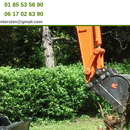
01 85 53 56 90
u
06 17 02 63 90
er
wintersten@gmail.com