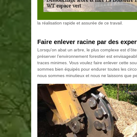
la réalisation rapide et assurée de ce travail.
Faire enlever racine par des exper
Lorsqu'on abat un arbre, le plus complexe est d’ôt
préserver l’environnement forestier est envisageab
traces minimes. Vous voulez faire enlever cette so
sommes bien équipés pour endurer toutes les circons
nous sommes minutieux et nous ne laissons que peu