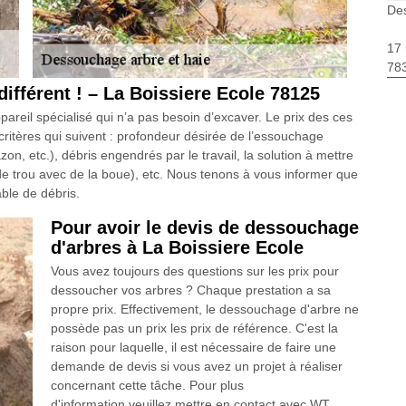
Des
17 
783
différent ! – La Boissiere Ecole 78125
reil spécialisé qui n’a pas besoin d’excaver. Le prix des ces
itères qui suivent : profondeur désirée de l’essouchage
n, etc.), débris engendrés par le travail, la solution à mettre
 trou avec de la boue), etc. Nous tenons à vous informer que
ble de débris.
Pour avoir le devis de dessouchage
d'arbres à La Boissiere Ecole
Vous avez toujours des questions sur les prix pour
dessoucher vos arbres ? Chaque prestation a sa
propre prix. Effectivement, le dessouchage d'arbre ne
possède pas un prix les prix de référence. C'est la
raison pour laquelle, il est nécessaire de faire une
demande de devis si vous avez un projet à réaliser
concernant cette tâche. Pour plus
d'information,veuillez mettre en contact avec WT