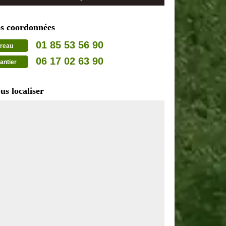
s coordonnées
01 85 53 56 90
reau
06 17 02 63 90
antier
us localiser