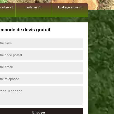
 arbre 78
jardinier 78
Abattage arbre 78
mande de devis gratuit