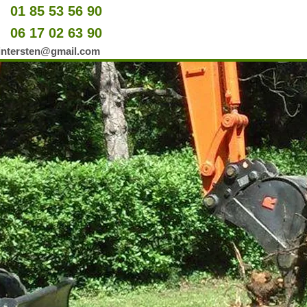
01 85 53 56 90
u
06 17 02 63 90
er
wintersten@gmail.com