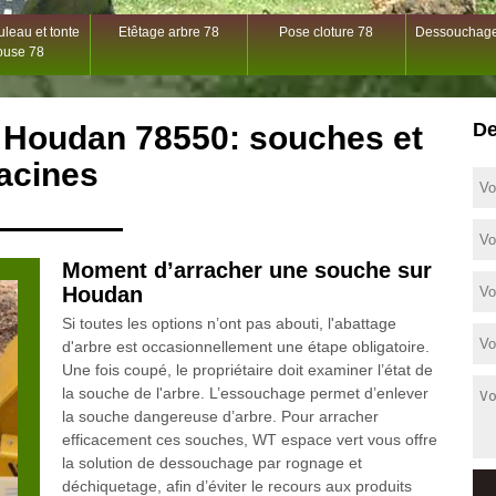
leau et tonte
Etêtage arbre 78
Pose cloture 78
Dessouchage
ouse 78
De
 Houdan 78550: souches et
acines
Moment d’arracher une souche sur
Houdan
Si toutes les options n’ont pas abouti, l'abattage
d'arbre est occasionnellement une étape obligatoire.
Une fois coupé, le propriétaire doit examiner l’état de
la souche de l'arbre. L’essouchage permet d’enlever
la souche dangereuse d’arbre. Pour arracher
efficacement ces souches, WT espace vert vous offre
la solution de dessouchage par rognage et
déchiquetage, afin d’éviter le recours aux produits