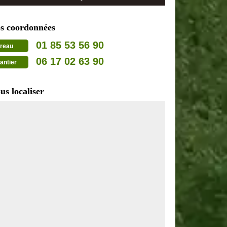
s coordonnées
01 85 53 56 90
reau
06 17 02 63 90
antier
us localiser