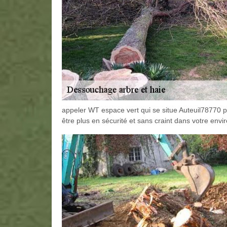
appeler WT espace vert qui se situe Auteuil78770 pou
être plus en sécurité et sans craint dans votre env