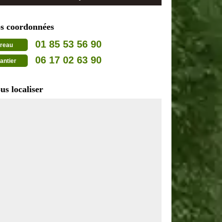
s coordonnées
01 85 53 56 90
reau
06 17 02 63 90
antier
us localiser