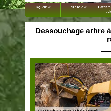
Elagueur 78
Taille haie 78
Gazon rou
pel
Dessouchage arbre à 
r