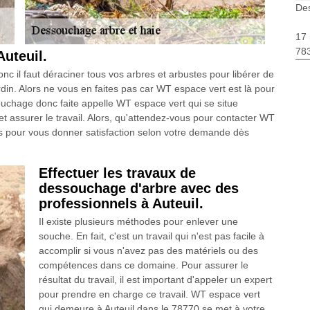
Des
17 
783
Auteuil.
 il faut déraciner tous vos arbres et arbustes pour libérer de
ardin. Alors ne vous en faites pas car WT espace vert est là pour
ouchage donc faite appelle WT espace vert qui se situe
et assurer le travail. Alors, qu'attendez-vous pour contacter WT
ous pour vous donner satisfaction selon votre demande dès
Effectuer les travaux de
dessouchage d'arbre avec des
professionnels à Auteuil.
Il existe plusieurs méthodes pour enlever une
souche. En fait, c'est un travail qui n'est pas facile à
accomplir si vous n'avez pas des matériels ou des
compétences dans ce domaine. Pour assurer le
résultat du travail, il est important d'appeler un expert
pour prendre en charge ce travail. WT espace vert
qui demeure à Auteuil dans le 78770 se met à votre