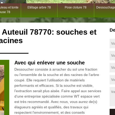
leau et tonte
Etêtage arbre 78
Pose cloture 78
Dessouchage
ouse 78
De
Auteuil 78770: souches et
acines
Avec qui enlever une souche
Dessoucher consiste à arracher du sol une fraction
ou l’ensemble de la souche et des racines de l’arbre
coupé. Elle requiert l’utilisation de matériels
performants et efficaces. Si la souche est visible,
l’extraction serait plus aisée. Faire appel aux services
d’une entreprise spécialisée comme WT espace vert
est très recommandé. Avec nous, vous aurez de(s)
élagueurs agréés et qualifiés, des travaux qui
respectent l’environnement, et des conseils