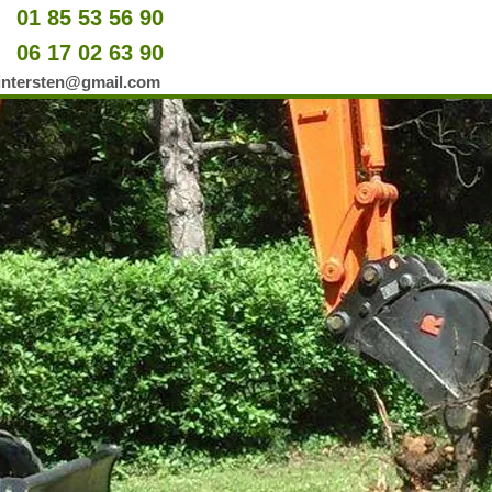
01 85 53 56 90
u
06 17 02 63 90
er
wintersten@gmail.com